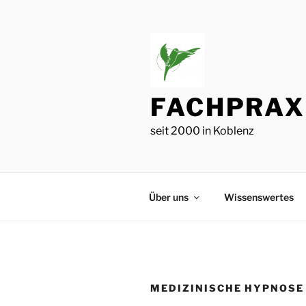
Zum
Inhalt
springen
FACHPRAXI
seit 2000 in Koblenz
Über uns
Wissenswertes
MEDIZINISCHE HYPNOSE