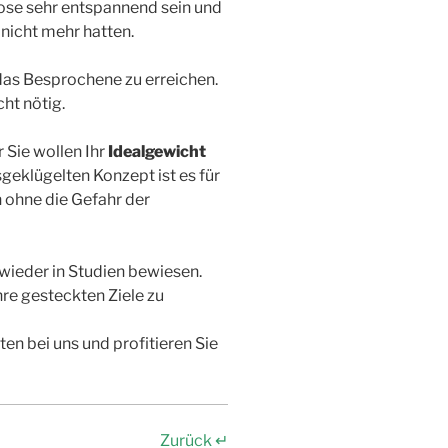
nose sehr entspannend sein und
 nicht mehr hatten.
das Besprochene zu erreichen.
ht nötig.
 Sie wollen Ihr
Idealgewicht
eklügelten Konzept ist es für
n ohne die Gefahr der
ieder in Studien bewiesen.
hre gesteckten Ziele zu
ten bei uns und profitieren Sie
Zurück ↵